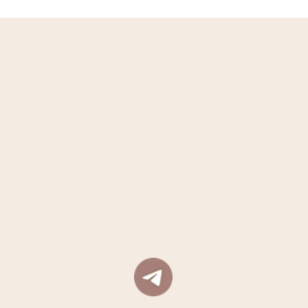
Residence Regulation
Rules for guests with animals
Payment rules
Cancellation policy
Parking
Декларация соответствия условий труда
•
Результаты проведения СОУТ ЗАО 24.05.2018
Requisites
•
Privacy Policy
© Helvetia 2026