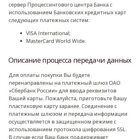
Описание процесса передачи данных
Для оплаты покупки Вы будете
перенаправлены на платежный шлюз ОАО
«Сбербанк России» для ввода реквизитов
Вашей карты. Пожалуйста, приготовьте Вашу
пластиковую карту заранее. Соединение с
платежным шлюзом и передача информации
осуществляется в защищенном режиме с
использованием протокола шифрования SSL.
В случае если Ваш банк поддерживает
технологию безопасного проведения
интернет-платежей Verified By Visa или
MasterCard Secure Code для проведения
платежа также может потребоваться ввод
специального пароля. Способы и
возможность получения паролей для
совершения интернет-платежей Вы можете
уточнить в банке, выпустившем карту.
Настоящий сайт поддерживает 258-битное
шифрование. Конфиденциальность
сообщаемой персональной информации
обеспечивается ОАО «Сбербанк России».
Введенная информация не будет
предоставлена третьим лицам за