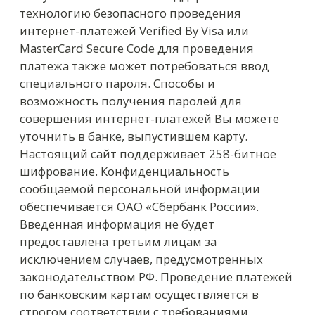
исключением случаев, предусмотренных
законодательством РФ. Проведение платежей
по банковским картам осуществляется в
строгом соответствии с требованиями
платежных систем Visa Int. и MasterCard Europe
Sprl.
Описание процессa оплаты
При выборе формы оплаты с помощью
пластиковой карты проведение платежа по
заказу производится непосредственно после
его оформления. После завершения
оформления заказа в нашем магазине, Вы
должны будете нажать на кнопку «Оплата
банковской картой», при этом система
переключит Вас на страницу
авторизационного сервера, где Вам будет
предложено ввести данные пластиковой
карты, инициировать ее авторизацию, после
чего вернуться в наш магазин кнопкой
«Вернуться в магазин». После того, как Вы
возвращаетесь в наш магазин, система
уведомит Вас о результатах авторизации. В